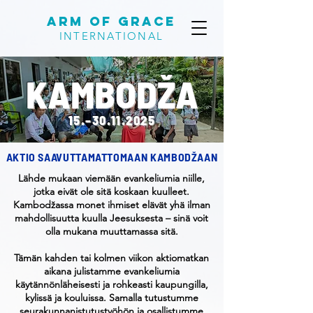
Arm of Grace
INTERNATIONAL
KAMBODŽA
15.–
30.11.2025
AKTIO SAAVUTTAMATTOMAAN KAMBODŽAAN
Lähde mukaan viemään evankeliumia niille,
jotka eivät ole sitä koskaan kuulleet.
Kambodžassa monet ihmiset elävät yhä ilman
mahdollisuutta kuulla Jeesuksesta – sinä voit
olla mukana muuttamassa sitä.
Tämän kahden tai kolmen viikon aktiomatkan
aikana julistamme evankeliumia
käytännönläheisesti ja rohkeasti kaupungilla,
kylissä ja kouluissa. Samalla tutustumme
seurakunnanistutustyöhön ja osallistumme