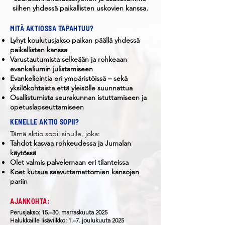
siihen yhdessä paikallisten uskovien kanssa.
MITÄ AKTIOSSA TAPAHTUU?
Lyhyt koulutusjakso paikan päällä yhdessä
paikallisten kanssa
Varustautumista selkeään ja rohkeaan
evankeliumin julistamiseen
Evankeliointia eri ympäristöissä – sekä
yksilökohtaista että yleisölle suunnattua
Osallistumista seurakunnan istuttamiseen ja
opetuslapseuttamiseen
KENELLE AKTIO SOPII?
Tämä aktio sopii sinulle, joka:
Tahdot kasvaa rohkeudessa ja Jumalan
käytössä
Olet valmis palvelemaan eri tilanteissa
Koet kutsua saavuttamattomien kansojen
pariin
AJANKOHTA:
Perusjakso: 15.–30. marraskuuta 2025
Halukkaille lisäviikko: 1.–7. joulukuuta 2025