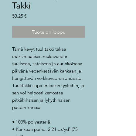
Takki
Hinta
53,25 €
Tuote on loppu
Tämä kevyt tuulitakki takaa
maksimaalisen mukavuuden
tuulisena, sateisena ja aurinkoisena
päivänä vedenkestävän kankaan ja
hengittävän verkkovuoren ansiosta.
Tuulitakki sopii erilaisiin tyyleihin, ja
sen voi helposti kerrostaa
pitkähihaisen ja lyhythihaisen
paidan kanssa.
• 100% polyesteriä
• Kankaan paino: 2.21 oz/yd² (75