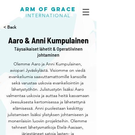
Arm of Grace
INTERNATIONAL
< Back
Aaro & Anni Kumpulainen
Täysaikaiset lähetit & Operatiivinen
johtaminen
Olemme Aaro ja Anni Kumpulainen, 
aviopari Jyväskylästä. Visiomme on viedä 
evankeliumia saavuttamattomille kansoille 
sekä varustaa uskovia evankeliointiin ja 
lähetystyöhön. Julistustyön lisäksi Aaro 
valmentaa uskovia ja auttaa heitä kasvamaan 
Jeesuksesta kertomisessa ja lähetettynä 
elämisessä. Anni puolestaan keskittyy 
julistamisen lisäksi ylistyksen johtamiseen ja 
monenlaisiin luoviin projekteihin. Olemme 
tehneet lähetysmatkoja Etelä-Aasiaan, 
järjestäneet satoja lasten- ja 